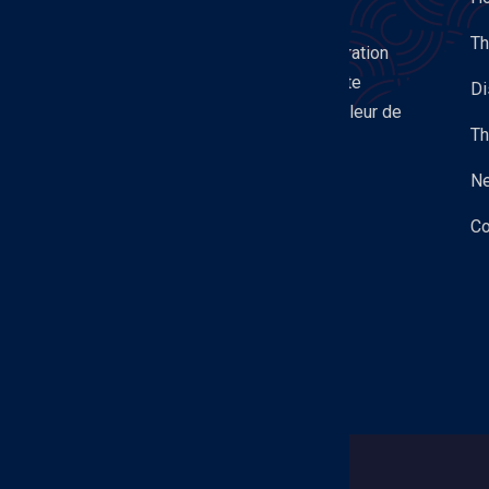
Th
Aluminium France est la fédération
professionnelle qui représente
Di
l’ensemble de la chaîne de valeur de
Th
l’aluminium en France.
N
Co
© Aluminium France 2026