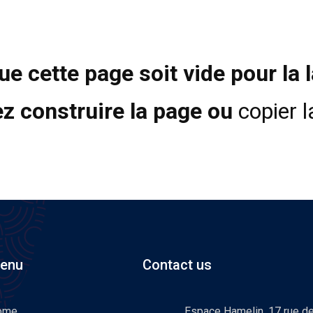
ue cette page soit vide pour la 
z construire la page ou
copier 
enu
Contact us
ome
Espace Hamelin, 17 rue d