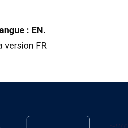
langue : EN.
la version FR
e