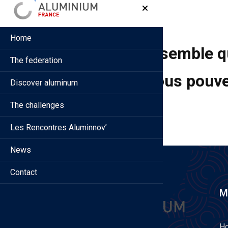
Home
Il semble q
The federation
Vous pouve
Discover aluminum
The challenges
Les Rencontres Aluminnov’
News
Contact
M
H